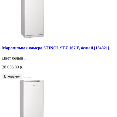
Морозильная камера STINOL STZ 167 F, белый [154821]
Цвет белый ..
28 036.80 р.
В корзину