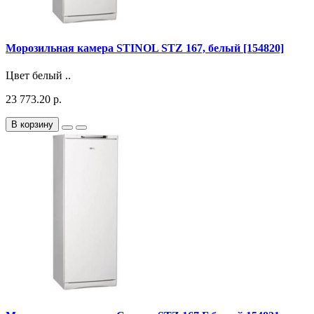
Морозильная камера STINOL STZ 167, белый [154820]
Цвет белый ..
23 773.20 р.
В корзину